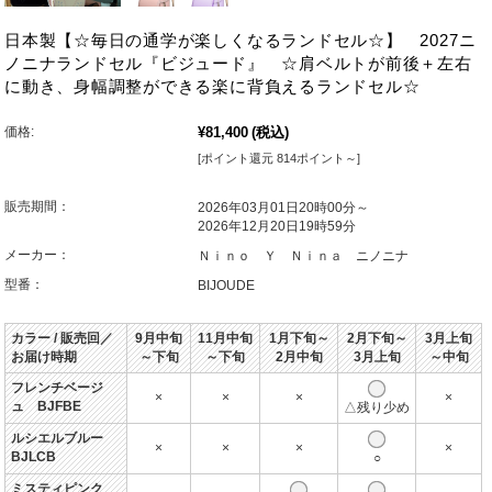
日本製【☆毎日の通学が楽しくなるランドセル☆】 2027ニ
ノニナランドセル『ビジュード』 ☆肩ベルトが前後＋左右
に動き、身幅調整ができる楽に背負えるランドセル☆
価格:
¥81,400
(税込)
[ポイント還元 814ポイント～]
販売期間：
2026年03月01日20時00分～
2026年12月20日19時59分
メーカー：
Ｎｉｎｏ Ｙ Ｎｉｎａ ニノニナ
型番：
BIJOUDE
カラー / 販売回／
9月中旬
11月中旬
1月下旬～
2月下旬～
3月上旬
お届け時期
～下旬
～下旬
2月中旬
3月上旬
～中旬
フレンチベージ
×
×
×
×
ュ BJFBE
△残り少め
ルシエルブルー
×
×
×
×
BJLCB
○
ミスティピンク