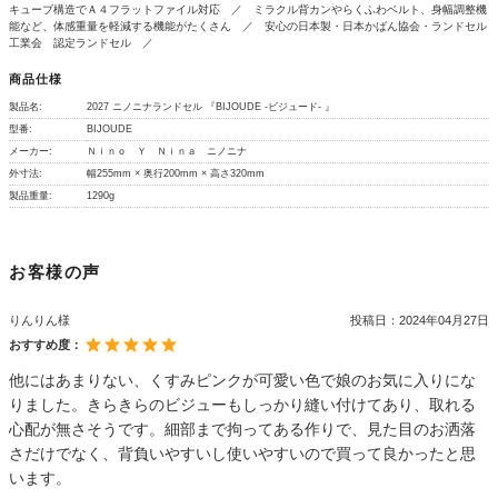
キューブ構造でＡ４フラットファイル対応 ／ ミラクル背カンやらくふわベルト、身幅調整機
能など、体感重量を軽減する機能がたくさん ／ 安心の日本製・日本かばん協会・ランドセル
工業会 認定ランドセル ／
商品仕様
製品名:
2027 ニノニナランドセル 『BIJOUDE -ビジュード- 』
型番:
BIJOUDE
メーカー:
Ｎｉｎｏ Ｙ Ｎｉｎａ ニノニナ
外寸法:
幅255mm × 奥行200mm × 高さ320mm
製品重量:
1290g
お客様の声
りんりん様
投稿日：
2024年04月27日
おすすめ度：
他にはあまりない、くすみピンクが可愛い色で娘のお気に入りにな
りました。きらきらのビジューもしっかり縫い付けてあり、取れる
心配が無さそうです。細部まで拘ってある作りで、見た目のお洒落
さだけでなく、背負いやすいし使いやすいので買って良かったと思
います。