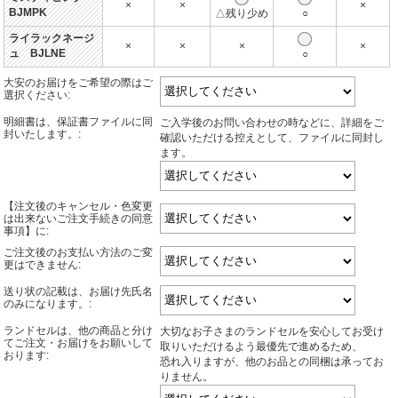
×
×
×
BJMPK
△残り少め
○
ライラックネージ
×
×
×
×
ュ BJLNE
○
大安のお届けをご希望の際はご
選択ください:
明細書は、保証書ファイルに同
ご入学後のお問い合わせの時などに、詳細をご
封いたします。:
確認いただける控えとして、ファイルに同封し
ます。
【注文後のキャンセル・色変更
は出来ないご注文手続きの同意
事項】に:
ご注文後のお支払い方法のご変
更はできません:
送り状の記載は、お届け先氏名
のみになります。:
ランドセルは、他の商品と分け
大切なお子さまのランドセルを安心してお受け
てご注文・お届けをお願いして
取りいただけるよう最優先で進めるため、
おります:
恐れ入りますが、他のお品との同梱は承ってお
りません。