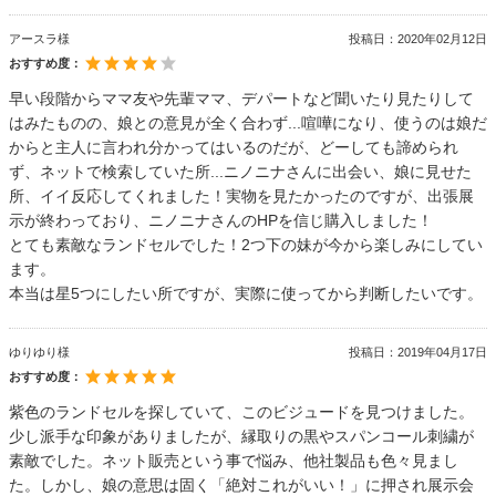
アースラ様
投稿日：
2020年02月12日
おすすめ度：
早い段階からママ友や先輩ママ、デパートなど聞いたり見たりして
はみたものの、娘との意見が全く合わず...喧嘩になり、使うのは娘だ
からと主人に言われ分かってはいるのだが、どーしても諦められ
ず、ネットで検索していた所...ニノニナさんに出会い、娘に見せた
所、イイ反応してくれました！実物を見たかったのですが、出張展
示が終わっており、ニノニナさんのHPを信じ購入しました！
とても素敵なランドセルでした！2つ下の妹が今から楽しみにしてい
ます。
本当は星5つにしたい所ですが、実際に使ってから判断したいです。
ゆりゆり様
投稿日：
2019年04月17日
おすすめ度：
紫色のランドセルを探していて、このビジュードを見つけました。
少し派手な印象がありましたが、縁取りの黒やスパンコール刺繍が
素敵でした。ネット販売という事で悩み、他社製品も色々見まし
た。しかし、娘の意思は固く「絶対これがいい！」に押され展示会