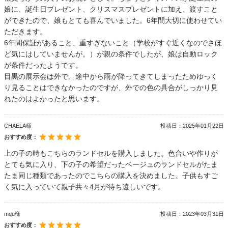
娘に、誕生日プレゼント、クリスマスプレゼントに加え、渡すこと
ができたので、娘もとても喜んでいました。6年間大切に使わせてい
ただきます。
6年間保証があること、重すぎないこと（学校がすぐ近くなのでさほ
ど気にはしていませんが。）が親の条件でしたが、娘は自動ロック
が条件だったようです。
目黒の展示会は外で、途中から雨が降ってきてしまったためゆっく
り見ることはできなかったのですが、外での色の具合がしっかり見
れたのはよかったと思います。
CHAELA様
投稿日：
2025年01月22日
おすすめ度：
上の子の時もこちらのランドセルを購入しました。色合いや作りが
とても気に入り、下の子の希望だったベージュのランドセルがたま
たま同じ種類であったのでこちらの購入を決めました。子供もすご
く気に入っていて親子共々4月が待ち遠しいです。
mqu様
投稿日：
2023年03月31日
おすすめ度：