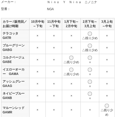
メーカー：
Ｎｉｎｏ Ｙ Ｎｉｎａ ニノニナ
型番：
NGA
カラー / 販売回／
10月中旬
11月中旬
1月下旬～
2月下旬～
3月上旬
お届け時期
～下旬
～下旬
2月中旬
3月上旬
～中旬
テラコッタ
×
×
×
×
GATR
△残り少め
ブルーグリーン
×
×
×
×
GABG
△残り少め
コルクベージュ
×
×
×
GABE
△残り少め
○
イエローオーカ
×
×
×
ー GAMA
△残り少め
○
アッシュグレー
×
×
×
×
GAAG
○
ネイビーブルー
×
×
×
×
GANB
○
マルーンレッド
×
×
×
×
△残り少
GAMR
め