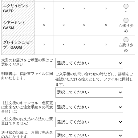
エクリュピンク
×
×
×
×
GAEP
○
シアーミント
×
×
×
×
△残り少
GASM
め
グレイッシュモー
×
×
×
×
△残り少
ブ GAGM
め
大安のお届けをご希望の際はご
選択ください:
明細書は、保証書ファイルに同
ご入学後のお問い合わせの時などに、詳細をご
封いたします。:
確認いただける控えとして、ファイルに同封し
ます。
【注文後のキャンセル・色変更
は出来ないご注文手続きの同意
事項】に:
ご注文後のお支払い方法のご変
更はできません:
送り状の記載は、お届け先氏名
のみになります。: