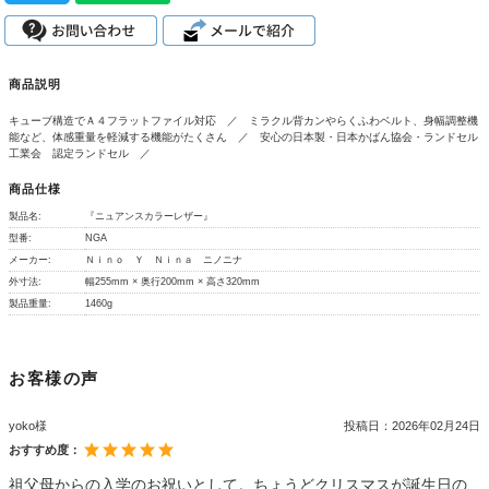
商品説明
キューブ構造でＡ４フラットファイル対応 ／ ミラクル背カンやらくふわベルト、身幅調整機
能など、体感重量を軽減する機能がたくさん ／ 安心の日本製・日本かばん協会・ランドセル
工業会 認定ランドセル ／
商品仕様
製品名:
『ニュアンスカラーレザー』
型番:
NGA
メーカー:
Ｎｉｎｏ Ｙ Ｎｉｎａ ニノニナ
外寸法:
幅255mm × 奥行200mm × 高さ320mm
製品重量:
1460g
お客様の声
yoko様
投稿日：
2026年02月24日
おすすめ度：
祖父母からの入学のお祝いとして。ちょうどクリスマスが誕生日の