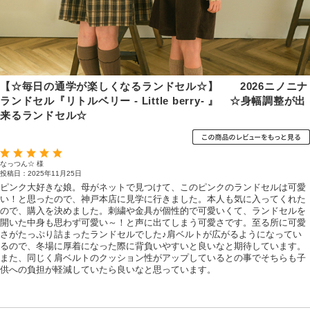
【☆毎日の通学が楽しくなるランドセル☆】 2026ニノニナ
ランドセル『リトルベリー - Little berry- 』 ☆身幅調整が出
来るランドセル☆
なっつん☆ 様
投稿日：2025年11月25日
ピンク大好きな娘。母がネットで見つけて、このピンクのランドセルは可愛
い！と思ったので、神戸本店に見学に行きました。本人も気に入ってくれた
ので、購入を決めました。刺繍や金具が個性的で可愛いくて、ランドセルを
開いた中身も思わず可愛い～！と声に出てしまう可愛さです。至る所に可愛
さがたっぷり詰まったランドセルでした♪肩ベルトが広がるようになってい
るので、冬場に厚着になった際に背負いやすいと良いなと期待しています。
また、同じく肩ベルトのクッション性がアップしているとの事でそちらも子
供への負担が軽減していたら良いなと思っています。