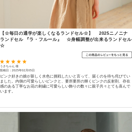
【☆毎日の通学が楽しくなるランドセル☆】 2025ニノニナ
ランドセル 『ラ・フルール』 ☆身幅調整が出来るランドセル
☆
うさちゃん 様
投稿日：2025年02月05日
ピンク好きの娘が新しく水色に挑戦したいと言って、届くのを待ち侘びてい
ました。内側の可愛らしいピンクと、要所要所の輝くピンクの反射剤、存在
感のある丁寧なお花の刺繍に可愛らしい飾りの数々に親子共々とても喜んで
います。