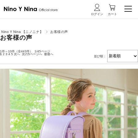
Nino Y Nina 【ニノニナ】
お客様の声
お客様の声
1件～10件（全443件） 1/45ページ
1
2
3
4
5
次へ
次の5ページへ
最後へ
並び順：