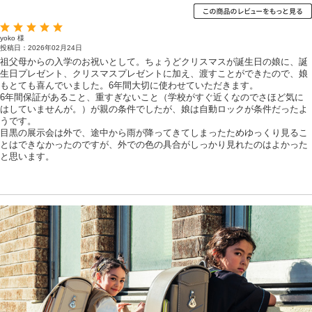
yoko 様
投稿日：2026年02月24日
祖父母からの入学のお祝いとして。ちょうどクリスマスが誕生日の娘に、誕
生日プレゼント、クリスマスプレゼントに加え、渡すことができたので、娘
もとても喜んでいました。6年間大切に使わせていただきます。
6年間保証があること、重すぎないこと（学校がすぐ近くなのでさほど気に
はしていませんが。）が親の条件でしたが、娘は自動ロックが条件だったよ
うです。
目黒の展示会は外で、途中から雨が降ってきてしまったためゆっくり見るこ
とはできなかったのですが、外での色の具合がしっかり見れたのはよかった
と思います。