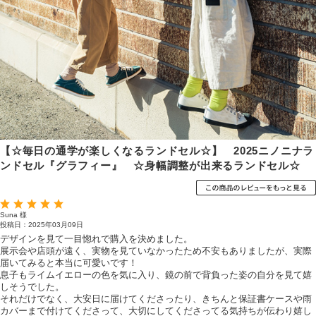
【☆毎日の通学が楽しくなるランドセル☆】 2025ニノニナラ
ンドセル『グラフィー』 ☆身幅調整が出来るランドセル☆
Suna 様
投稿日：2025年03月09日
デザインを見て一目惚れで購入を決めました。
展示会や店頭が遠く、実物を見ていなかったため不安もありましたが、実際
届いてみると本当に可愛いです！
息子もライムイエローの色を気に入り、鏡の前で背負った姿の自分を見て嬉
しそうでした。
それだけでなく、大安日に届けてくださったり、きちんと保証書ケースや雨
カバーまで付けてくださって、大切にしてくださってる気持ちが伝わり嬉し