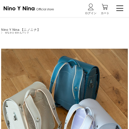
Nino Y Nina 【ニノニナ】
せなかとせかんパッド