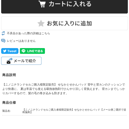
不具合があった際の詳細はこちら
レビューはありません
商品説明
【ニノニナランドセルご購入様限定販売】 せなかとせかんパッド 背中と背カンのクッションで
より快適に、 夏は常温でも使える吸熱放熱剤でひんやり涼しく背負えます。 背カンまでしっか
りカバーするので、髪の毛の巻き込みも防ぎます。
商品仕様
【ニノニナランドセルご購入者様限定販売】せなかとせかんパッド【メール便ご選択で送
製品名:
料無料】