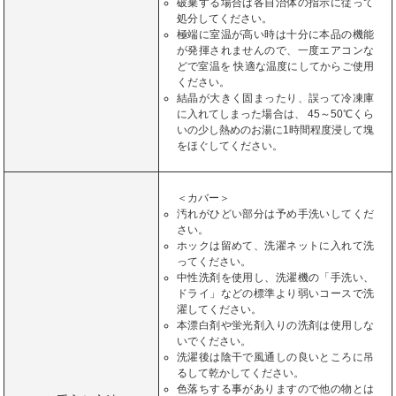
破棄する場合は各自治体の指示に従って
処分してください。
極端に室温が高い時は十分に本品の機能
が発揮されませんので、一度エアコンな
どで室温を 快適な温度にしてからご使用
ください。
結晶が大きく固まったり、誤って冷凍庫
に入れてしまった場合は、 45～50℃くら
いの少し熱めのお湯に1時間程度浸して塊
をほぐしてください。
＜カバー＞
汚れがひどい部分は予め手洗いしてくだ
さい。
ホックは留めて、洗濯ネットに入れて洗
ってください。
中性洗剤を使用し、洗濯機の「手洗い、
ドライ」などの標準より弱いコースで洗
濯してください。
本漂白剤や蛍光剤入りの洗剤は使用しな
いでください。
洗濯後は陰干で風通しの良いところに吊
るして乾かしてください。
色落ちする事がありますので他の物とは