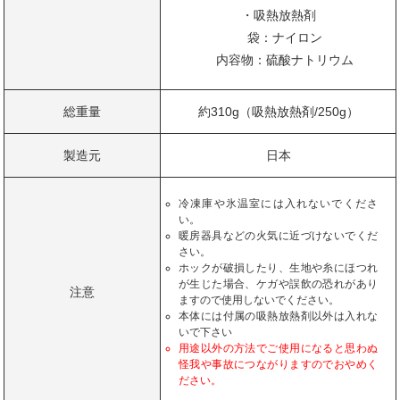
・吸熱放熱剤
袋：ナイロン
内容物：硫酸ナトリウム
総重量
約310g（吸熱放熱剤/250g）
製造元
日本
冷凍庫や氷温室には入れないでくださ
い。
暖房器具などの火気に近づけないでくだ
さい。
ホックが破損したり、生地や糸にほつれ
が生じた場合、ケガや誤飲の恐れがあり
注意
ますので使用しないでください。
本体には付属の吸熱放熱剤以外は入れな
いで下さい
用途以外の方法でご使用になると思わぬ
怪我や事故につながりますのでおやめく
ださい。