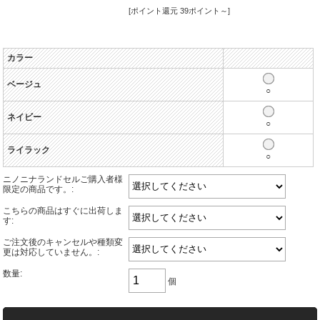
[ポイント還元 39ポイント～]
カラー
ベージュ
○
ネイビー
○
ライラック
○
ニノニナランドセルご購入者様
限定の商品です。:
こちらの商品はすぐに出荷しま
す:
ご注文後のキャンセルや種類変
更は対応していません。:
数量:
個