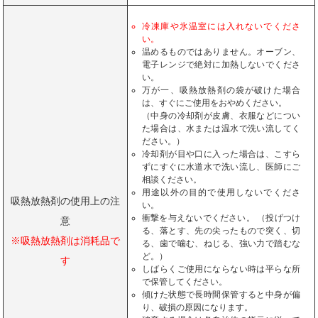
冷凍庫や氷温室には入れないでくださ
い。
温めるものではありません。オーブン、
電子レンジで絶対に加熱しないでくださ
い。
万が一、吸熱放熱剤の袋が破けた場合
は、すぐにご使用をおやめください。
（中身の冷却剤が皮膚、衣服などについ
た場合は、水または温水で洗い流してく
ださい。）
冷却剤が目や口に入った場合は、こすら
ずにすぐに水道水で洗い流し、医師にご
相談ください。
用途以外の目的で使用しないでくださ
吸熱放熱剤の使用上の注
い。
衝撃を与えないでください。 （投げつけ
意
る、落とす、先の尖ったもので突く、切
※吸熱放熱剤は消耗品で
る、歯で噛む、ねじる、強い力で踏むな
ど。）
す
しばらくご使用にならない時は平らな所
で保管してください。
傾けた状態で長時間保管すると中身が偏
り、破損の原因になります。