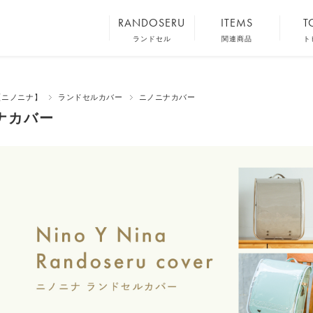
RANDOSERU
ITEMS
T
エトル
きせかえナスカン
ニノ
エルク
ランドセルカバー
展
a 【ニノニナ】
ランドセルカバー
ニノニナカバー
クロレ
チェストベルト
カタロ
ナカバー
ルルベ
せなかとせかんパッド
ラ・フルール
ルルベ・クロレ専用きせかえパーツ
リトルベリー
底板
アンドベーシック
ランドセルリメイク
ニュアンスカラーレザー
コレト
オーセン
ヘリテージ